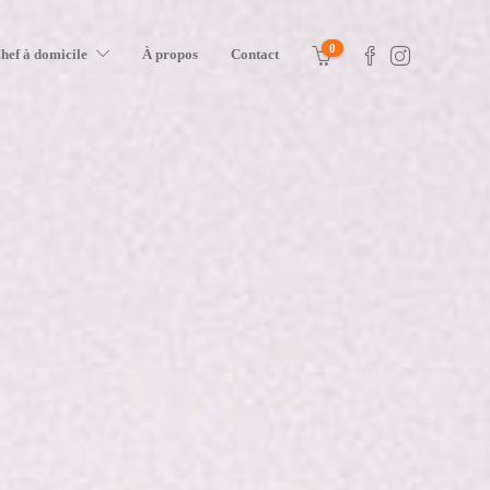
0
hef à domicile
À propos
Contact