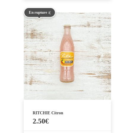
En rupture :(
RITCHIE Citron
2.50
€