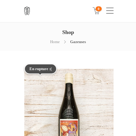
0
Shop
Home
Gazeuses
En rupture :(