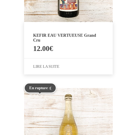
KEFIR EAU VERTUEUSE Grand
Cru
12.00
€
LIRE LA SUITE
En rupture :(