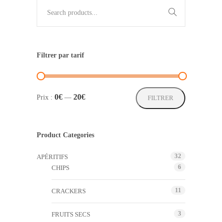
Filtrer par tarif
Prix
Prix
0€
20€
Prix :
—
FILTRER
min
max
Product Categories
32
APÉRITIFS
6
CHIPS
11
CRACKERS
3
FRUITS SECS