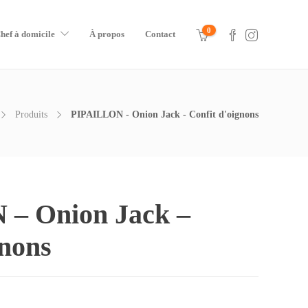
0
hef à domicile
À propos
Contact
Produits
PIPAILLON - Onion Jack - Confit d'oignons
– Onion Jack –
gnons