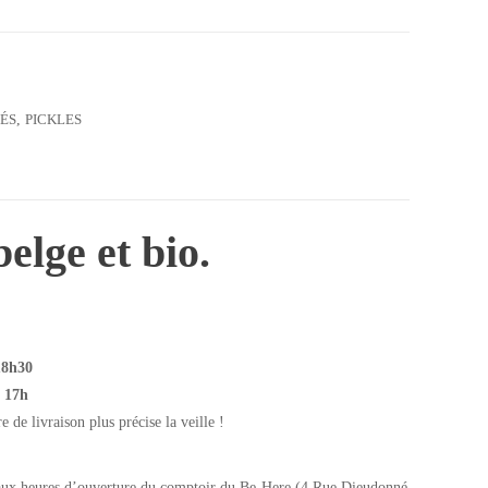
ÉS
,
PICKLES
belge et bio.
18h30
t 17h
de livraison plus précise la veille !
ux heures d’ouverture du comptoir du Be-Here (4 Rue Dieudonné