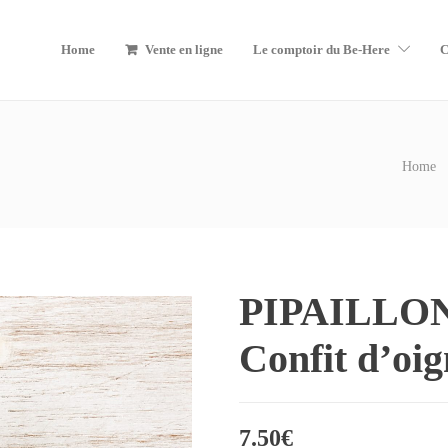
Home
Vente en ligne
Le comptoir du Be-Here
C
Home
PIPAILLON 
Confit d’oi
7.50
€