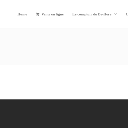
Home
Vente en ligne
Le comptoir du Be-Here
C