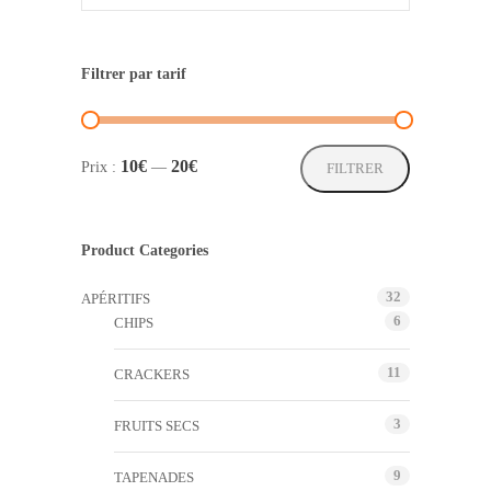
Filtrer par tarif
Prix
Prix
10€
20€
Prix :
—
FILTRER
min
max
Product Categories
32
APÉRITIFS
6
CHIPS
11
CRACKERS
3
FRUITS SECS
9
TAPENADES