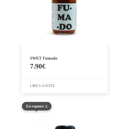
SWET Fumado
7.90
€
LIRE LA SUITE
En rupture :(