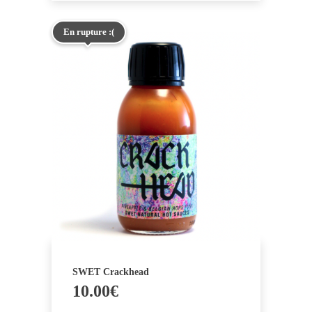
En rupture :(
SWET Crackhead
10.00
€