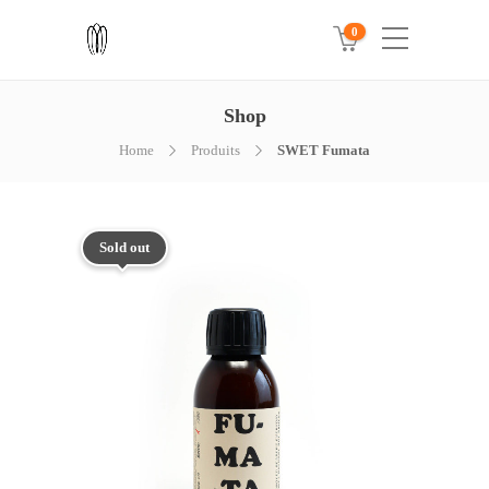
0
Shop
Home
Produits
SWET Fumata
Sold out