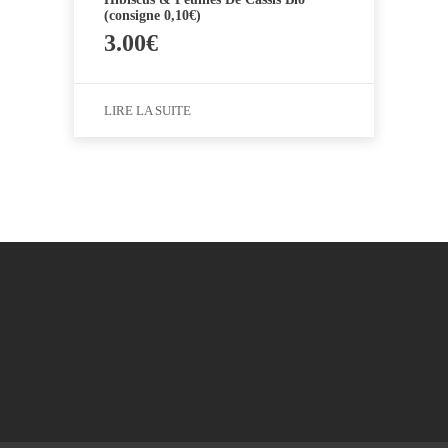
(consigne 0,10€)
3.00
€
LIRE LA SUITE