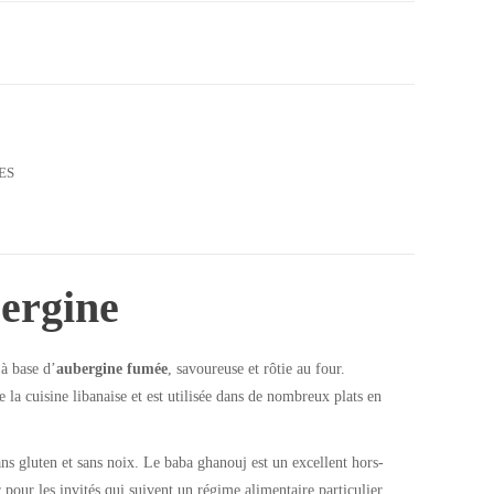
ES
ergine
à base d’
aubergine fumée
, savoureuse et rôtie au four.
 la cuisine libanaise et est utilisée dans de nombreux plats en
ans gluten et sans noix. Le baba ghanouj est un excellent hors-
 pour les invités qui suivent un régime alimentaire particulier.