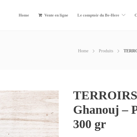
Home
Vente en ligne
Le comptoir du Be-Here
C
Home
Produits
TERROI
TERROIRS 
Ghanouj – P
300 gr