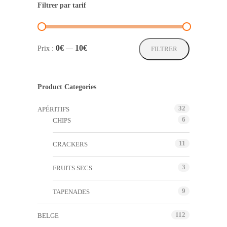
Filtrer par tarif
Prix
Prix
0€
10€
Prix :
—
FILTRER
min
max
Product Categories
32
APÉRITIFS
6
CHIPS
11
CRACKERS
3
FRUITS SECS
9
TAPENADES
112
BELGE